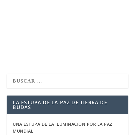
DEPENDIENTE
por
adminTDL
|
Oct 9, 2017
|
Enseñanzas Budistas
|
4
|
Muy Venerable Lama Geshe Tsering Palden Los
antiguos textos budistas nos enseñan que existe una...
LEER MÁS
LA ESTUPA DE LA PAZ DE TIERRA DE
BUDAS
UNA ESTUPA DE LA ILUMINACIÓN POR LA PAZ
MUNDIAL