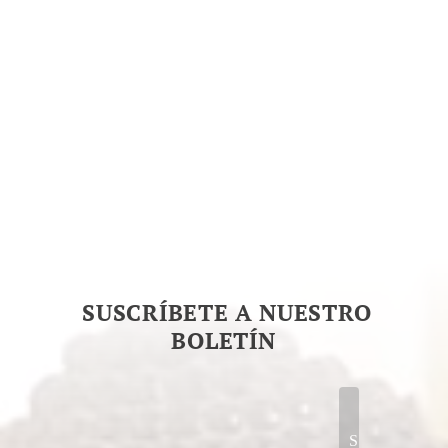
resultado de la ignorancia, de la...
SUSCRÍBETE A NUESTRO
BOLETÍN
S