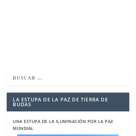
HORIZONTES DE LA CIENCIA?
por
adminTDL
|
Sep 22, 2016
|
Budismo & Ciencia
|
0
|
El libro tibetano de la vida y de la muerte, de Sogyal
Rimpoché, recoge una frase que sintetiza...
LEER MÁS
LA ESTUPA DE LA PAZ DE TIERRA DE
BUDAS
UNA ESTUPA DE LA ILUMINACIÓN POR LA PAZ
MUNDIAL