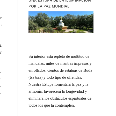
UNA ESTUPA DE LA ILUMINACIÓN
POR LA PAZ MUNDIAL
ar
no
a
 y
Su interior está repleto de multitud de
mandalas, miles de mantras impresos y
enrollados, cientos de estatuas de Buda
n
(
tsa tsas)
y todo tipo de ofrendas.
l
Nuestra Estupa fomentará la paz y la
n
armonía, favorecerá la longevidad y
n
eliminará los obstáculos espirituales de
todos los que la contemplen.