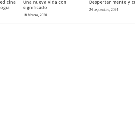
edicina
Una nueva vida con
Despertar mente y c
logía
significado
24 septiembre, 2024
18 febrero, 2020