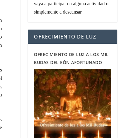
vaya a participar en alguna actividad o
simplemente a descansar.
n
en
OFRECIMIENTO DE LUZ
 o
n
OFRECIMIENTO DE LUZ A LOS MIL
BUDAS DEL EÓN AFORTUNADO
s
l
o,
a
.
e