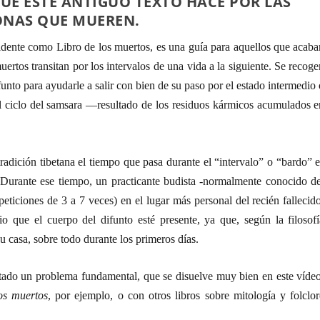
QUE ESTE ANTIGUO TEXTO HACE POR LAS
ONAS QUE MUEREN.
dente como Libro de los muertos, es una guía para aquellos que acaba
uertos transitan por los intervalos de una vida a la siguiente. Se recog
ifunto para ayudarle a salir con bien de su paso por el estado intermedio
l ciclo del samsara —resultado de los residuos kármicos acumulados e
adición tibetana el tiempo que pasa durante el “intervalo” o “bardo” e
Durante ese tiempo, un practicante budista -normalmente conocido de
peticiones de 3 a 7 veces) en el lugar más personal del recién fallecid
 que el cuerpo del difunto esté presente, ya que, según la filosofí
u casa, sobre todo durante los primeros días.
ntado un problema fundamental, que se disuelve muy bien en este vídeo
os muertos
, por ejemplo, o con otros libros sobre mitología y folclor