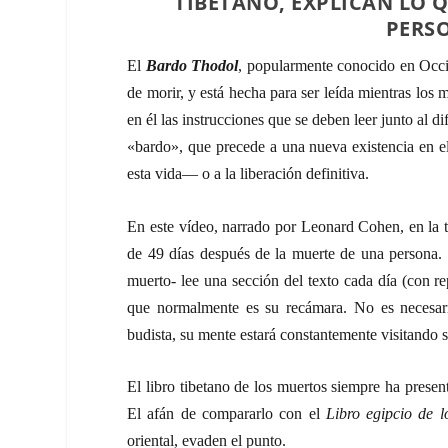
TIBETANO, EXPLICAN LO 
PERS
El
Bardo Thodol
, popularmente conocido en Occi
de morir, y está hecha para ser leída mientras los m
en él las instrucciones que se deben leer junto al d
«bardo», que precede a una nueva existencia en e
esta vida— o a la liberación definitiva.
En este vídeo, narrado por Leonard Cohen, en la tr
de 49 días después de la muerte de una persona. 
muerto- lee una sección del texto cada día (con re
que normalmente es su recámara. No es necesario
budista, su mente estará constantemente visitando s
El libro tibetano de los muertos siempre ha prese
El afán de compararlo con el
Libro egipcio de l
oriental, evaden el punto.